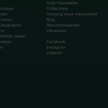
Avila Foundation
cruises
Collections
izen
Ontvang onze nieuwsbrief
sreizen
Blog
 Geographic
Reisvoorwaarden
ons
Vacatures
Wildlife reizen
 reizen
Facebook
en
Instagram
LinkedIn