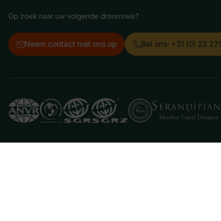
Op zoek naar uw volgende droomreis?
Neem contact met ons op
Bel ons: +31 (0) 23 22
Deze website gebruikt cookies
We gebruiken cookies om de website goed te laten 
je aan hiermee akkoord te gaan.