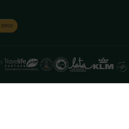
1 0800
functioneren. Meer informatie is beschikbaar in onze
pr