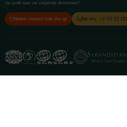
Op zoek naar uw volgende droomreis?
Neem contact met ons op
Bel ons: +31 (0) 23 22
Deze website gebruikt cookies
We gebruiken cookies om de website goed te laten 
je aan hiermee akkoord te gaan.