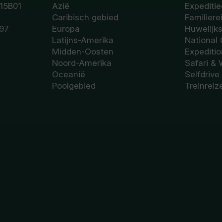
15B01
Azië
Expeditie
Caribisch gebied
Familiere
97
Europa
Huwelijk
Latijns-Amerika
National
Midden-Oosten
Expediti
Noord-Amerika
Safari & 
Oceanië
Selfdrive
Poolgebied
Treinreiz