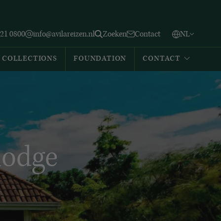
Vlaams
English
Zoeken
221 0800
info@avilareizen.nl
Zoeken
Contact
NL
Español
COLLECTIONS
FOUNDATION
CONTACT
lodge