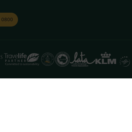
1 0800
functioneren. Meer informatie is beschikbaar in onze
pr