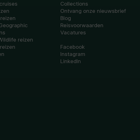
cruises
Collections
izen
Ontvang onze nieuwsbrief
sreizen
Blog
 Geographic
Reisvoorwaarden
ons
Vacatures
Wildlife reizen
 reizen
Facebook
en
Instagram
LinkedIn