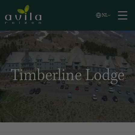
Vlaams
NL
Zoeken
English
Español
Timberline Lodge