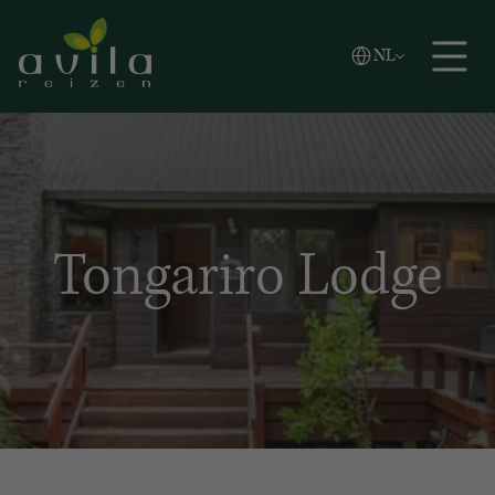
Vlaams
NL
Zoeken
English
Español
Tongariro Lodge