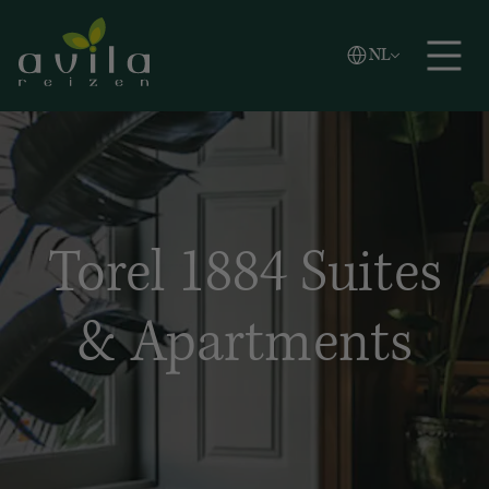
Vlaams
NL
Zoeken
English
Español
Torel 1884 Suites
& Apartments