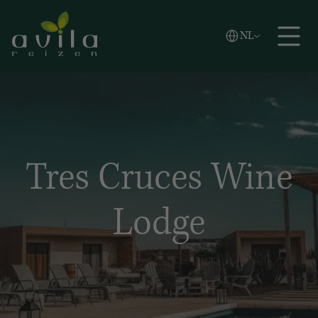
Vlaams
NL
Zoeken
English
Español
Tres Cruces Wine
Lodge