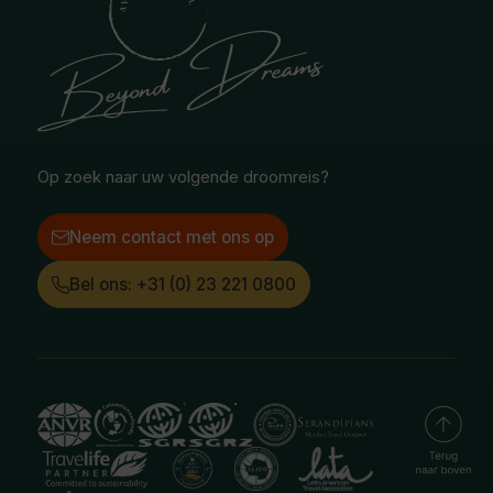
Blog
Noord-Amerika
Safari & Wildlife reizen
Reisvoorwaarden
Oceanië
Selfdrive reizen
Vacatures
Poolgebied
Treinreizen
Facebook
Instagram
LinkedIn
Op zoek naar uw volgende droomreis?
Neem contact met ons op
Bel ons: +31 (0) 23 221 0800