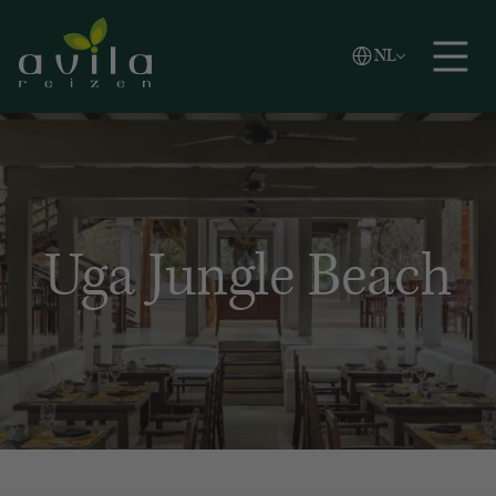
Vlaams
NL
Zoeken
English
Español
Uga Jungle Beach