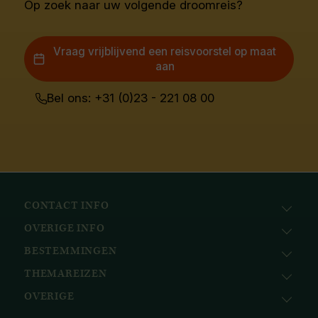
Op zoek naar uw volgende droomreis?
Vraag vrijblijvend een reisvoorstel op maat
aan
Bel ons: +31 (0)23 - 221 08 00
CONTACT INFO
OVERIGE INFO
Avila Reizen
Nieuwe Gracht 78
BESTEMMINGEN
KvK: 51111616
2011 NJ, Haarlem
BTW nr.: NL823096415B01
THEMAREIZEN
Afrika
+31 (0) 23 221 0800
Bank: ABN AMRO
Azië
+32 (0) 33 880 226
OVERIGE
Cruises
NL58ABNA0617518297
Caribisch gebied
info@avilareizen.nl
Expeditiecruises