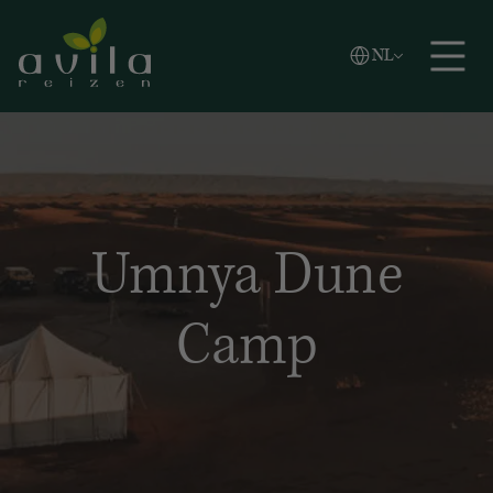
Vlaams
NL
Zoeken
English
Español
Umnya Dune
Camp