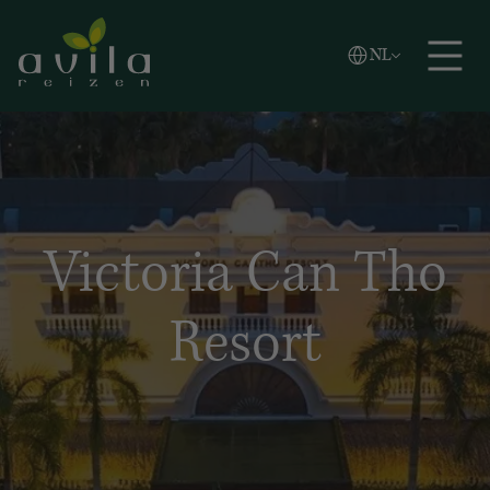
Vlaams
NL
Zoeken
English
Español
Victoria Can Tho
Resort