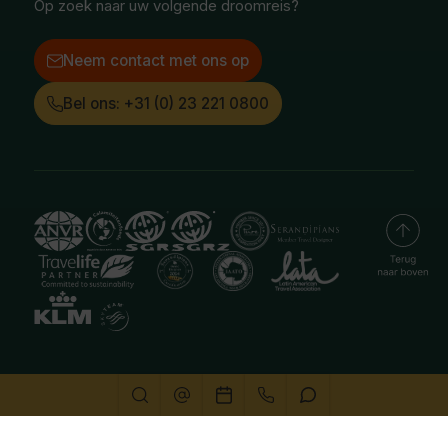
Op zoek naar uw volgende droomreis?
Neem contact met ons op
Bel ons: +31 (0) 23 221 0800