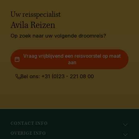
Uw reisspecialist
Avila Reizen
Op zoek naar uw volgende droomreis?
Vraag vrijblijvend een reisvoorstel op maat
aan
Bel ons: +31 (0)23 - 221 08 00
CONTACT INFO
OVERIGE INFO
Avila Reizen