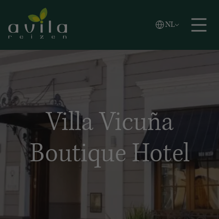
Vlaams
NL
Zoeken
English
Español
Villa Vicuña
Boutique Hotel