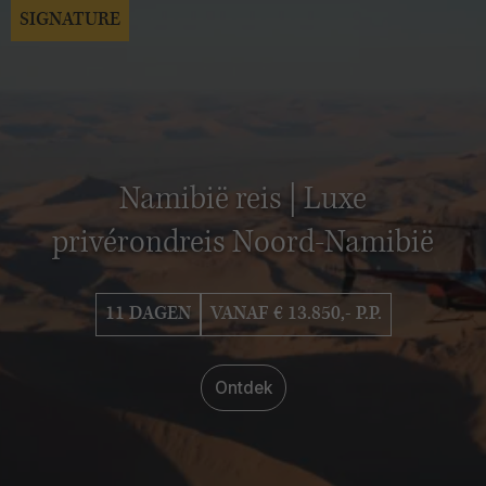
SIGNATURE
Namibië reis | Luxe
privérondreis Noord-Namibië
11 DAGEN
VANAF € 13.850,- P.P.
Ontdek