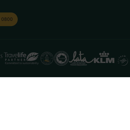
1 0800
functioneren. Meer informatie is beschikbaar in onze
pr