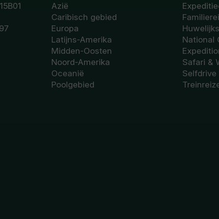
15B01
Azië
Expeditie
Caribisch gebied
Familiere
97
Europa
Huwelijk
Latijns-Amerika
National
Midden-Oosten
Expediti
Noord-Amerika
Safari & 
Oceanië
Selfdrive
Poolgebied
Treinreiz