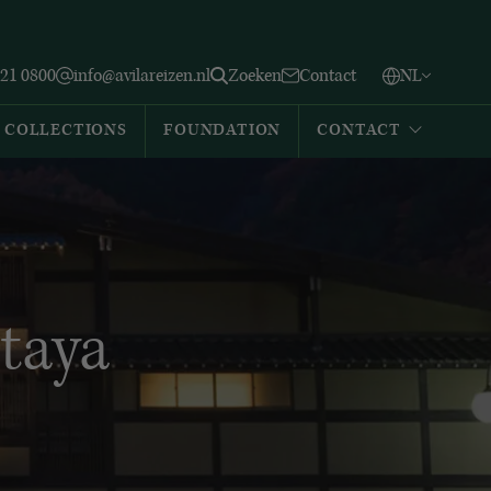
Vlaams
English
Zoeken
221 0800
info@avilareizen.nl
Zoeken
Contact
NL
Español
COLLECTIONS
FOUNDATION
CONTACT
taya