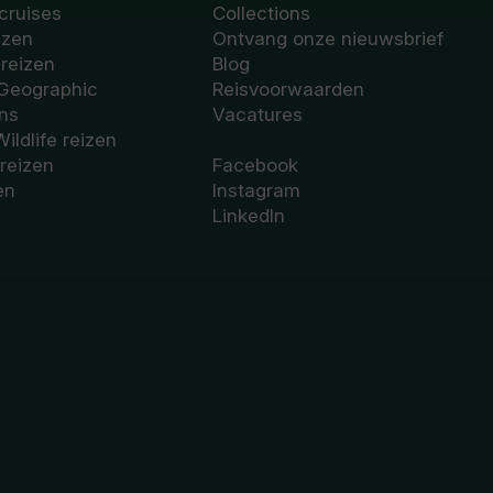
cruises
Collections
izen
Ontvang onze nieuwsbrief
sreizen
Blog
 Geographic
Reisvoorwaarden
ons
Vacatures
Wildlife reizen
 reizen
Facebook
en
Instagram
LinkedIn