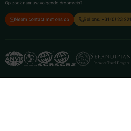
Op zoek naar uw volgende droomreis?
Neem contact met ons op
Bel ons: +31 (0) 23 22
Deze website gebruikt cookies
We gebruiken cookies om de website goed te laten 
je aan hiermee akkoord te gaan.