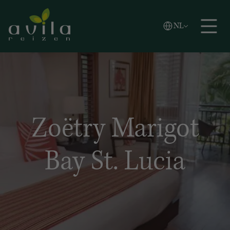
Vlaams
NL
Zoeken
English
Español
Zoëtry Marigot
Bay St. Lucia