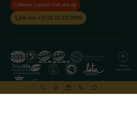
Neem contact met ons op
Bel ons: +31 (0) 23 221 0800
Deze website gebruikt cookies
We gebruiken cookies om de website goed te laten
functioneren. Meer informatie is beschikbaar in onze
privacyverklaring
. Door op accepteren te klikken, geef je