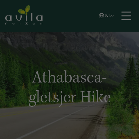
Vlaams
NL
Zoeken
English
Español
Athabasca-
gletsjer Hike