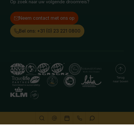
Op zoek naar uw volgende droomreis?
Neem contact met ons op
Bel ons: +31 (0) 23 221 0800