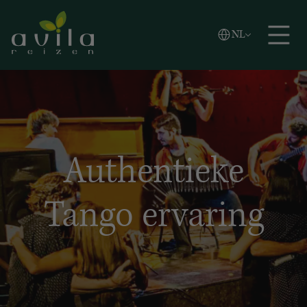
Vlaams
NL
Zoeken
English
Español
Authentieke
Tango ervaring