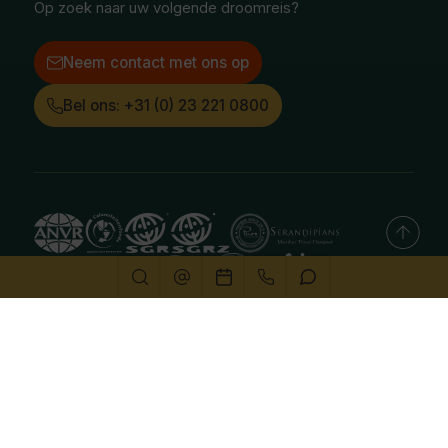
Op zoek naar uw volgende droomreis?
Neem contact met ons op
Bel ons: +31 (0) 23 221 0800
Deze website gebruikt cookies
We gebruiken cookies om de website goed te laten
functioneren. Meer informatie is beschikbaar in onze
privacyverklaring
. Door op accepteren te klikken, geef je
aan hiermee akkoord te gaan.