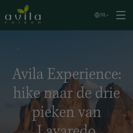
Vlaams
NL
Zoeken
English
Español
Avila Experience:
hike naar de drie
pieken van
Lavaredo