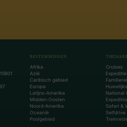
BESTEMMINGEN
THEMARE
Afrika
Cruises
15B01
Azië
Expeditie
Caribisch gebied
Familiere
97
Europa
Huwelijk
Latijns-Amerika
National
Midden-Oosten
Expediti
Noord-Amerika
Safari & 
Oceanië
Selfdrive
Poolgebied
Treinreiz