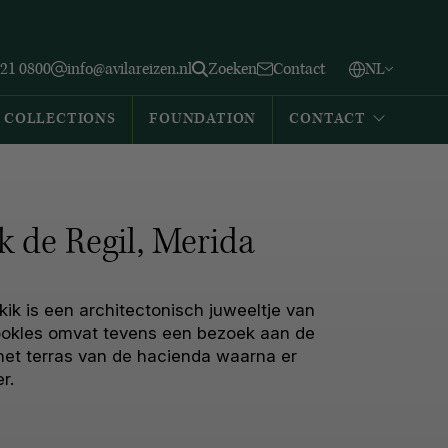
Vlaams
English
Zoeken
221 0800
info@avilareizen.nl
Zoeken
Contact
NL
Español
COLLECTIONS
FOUNDATION
CONTACT
 de Regil, Merida
ik is een architectonisch juweeltje van
kookles omvat tevens een bezoek aan de
het terras van de hacienda waarna er
r.