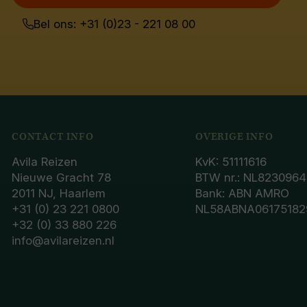
Bel ons: +31 (0)23 - 221 08 00
CONTACT INFO
OVERIGE INFO
Avila Reizen
KvK: 51111616
Nieuwe Gracht 78
BTW nr.: NL8230964
2011 NJ, Haarlem
Bank: ABN AMRO
+31 (0) 23 221 0800
NL58ABNA06175182
+32 (0) 33 880 226
info@avilareizen.nl