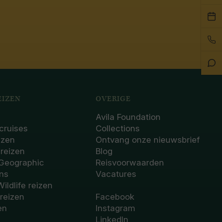
Pla
ee
Bel
afs
on
Sta
Ch
IZEN
OVERIGE
Avila Foundation
cruises
Collections
izen
Ontvang onze nieuwsbrief
sreizen
Blog
 Geographic
Reisvoorwaarden
ons
Vacatures
Wildlife reizen
 reizen
Facebook
en
Instagram
LinkedIn