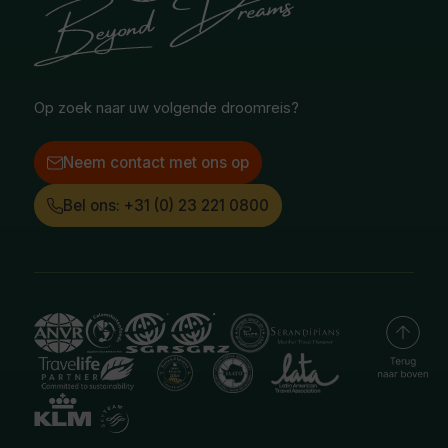
Poolgebied
Treinreizen
Facebook
Instagram
LinkedIn
Op zoek naar uw volgende droomreis?
Neem contact met ons op
Bel ons: +31 (0) 23 221 0800