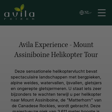
Vlaams
NL
Zoeken
English
Español
Avila Experience - Mount
Assiniboine Helikopter Tour
Deze sensationele helikoptervlucht bevat
spectaculaire landschappen met bergpieken,
alpine weides, watervallen, ijsvallen, gletsjers
en ongerepte gletsjermeren. U staat iets zeer
bijzonders te wachten terwijl u per helikopter
naar Mount Assiniboine, de "Matterhorn" van
de Canadese Rockies, wordt gebracht. Deze
majestueuze piek van 3.611 meter hoogte is