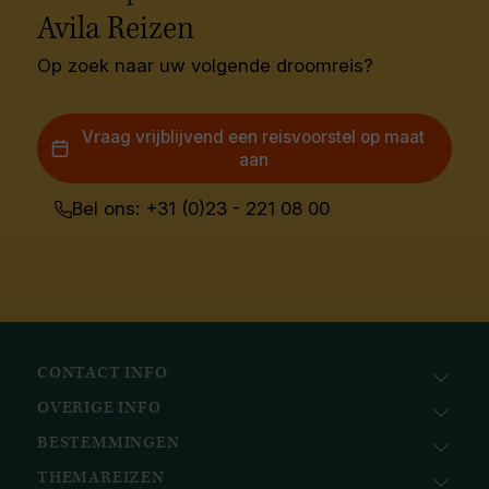
Avila Reizen
Op zoek naar uw volgende droomreis?
Vraag vrijblijvend een reisvoorstel op maat
aan
Bel ons: +31 (0)23 - 221 08 00
CONTACT INFO
OVERIGE INFO
Avila Reizen
Nieuwe Gracht 78
BESTEMMINGEN
KvK: 51111616
2011 NJ, Haarlem
BTW nr.: NL823096415B01
THEMAREIZEN
Afrika
+31 (0) 23 221 0800