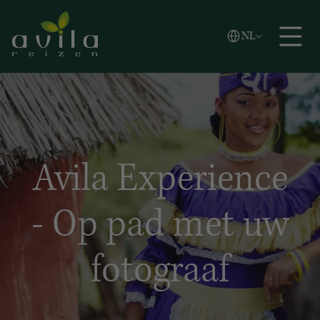
Vlaams
NL
Zoeken
English
Español
Avila Experience
- Op pad met uw
fotograaf