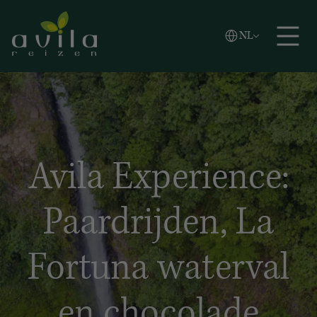
Vlaams
NL
Zoeken
English
Español
Avila Experience:
Paardrijden, La
Fortuna waterval
en chocolade