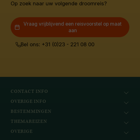
Op zoek naar uw volgende droomreis?
Vraag vrijblijvend een reisvoorstel op maat
aan
Bel ons: +31 (0)23 - 221 08 00
CONTACT INFO
OVERIGE INFO
Avila Reizen
Nieuwe Gracht 78
BESTEMMINGEN
KvK: 51111616
2011 NJ, Haarlem
BTW nr.: NL823096415B01
THEMAREIZEN
Afrika
+31 (0) 23 221 0800
Bank: ABN AMRO
Azië
+32 (0) 33 880 226
OVERIGE
Cruises
NL58ABNA0617518297
Caribisch gebied
info@avilareizen.nl