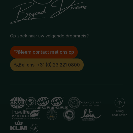
Selfdrive reizen
Vacatures
Poolgebied
Treinreizen
Facebook
Instagram
LinkedIn
Op zoek naar uw volgende droomreis?
Neem contact met ons op
Bel ons: +31 (0) 23 221 0800