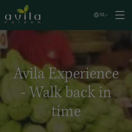
Vlaams
NL
Zoeken
English
Español
Avila Experience
- Walk back in
time