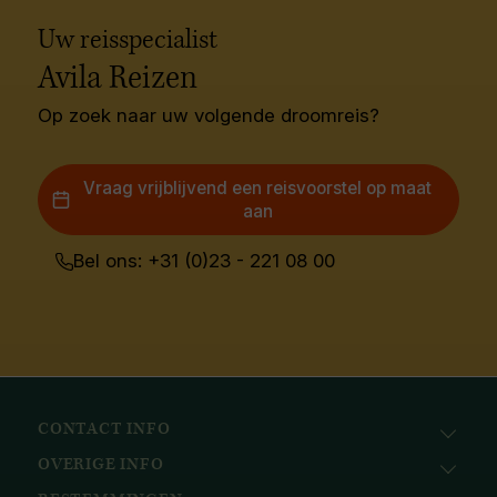
Uw reisspecialist
Avila Reizen
Op zoek naar uw volgende droomreis?
Vraag vrijblijvend een reisvoorstel op maat
aan
Bel ons: +31 (0)23 - 221 08 00
CONTACT INFO
OVERIGE INFO
Avila Reizen
Nieuwe Gracht 78