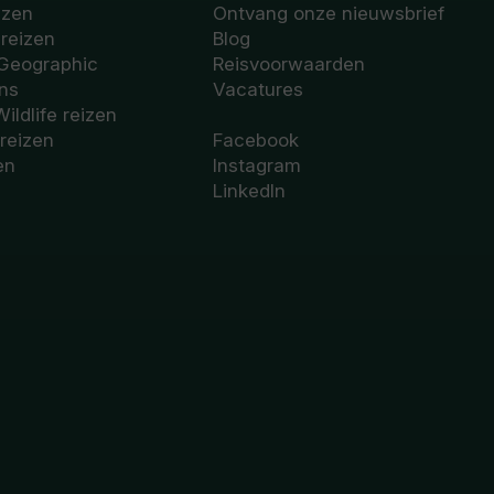
izen
Ontvang onze nieuwsbrief
sreizen
Blog
 Geographic
Reisvoorwaarden
ons
Vacatures
Wildlife reizen
 reizen
Facebook
en
Instagram
LinkedIn