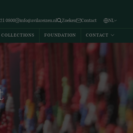
Vlaams
English
Zoeken
221 0800
info@avilareizen.nl
Zoeken
Contact
NL
Español
COLLECTIONS
FOUNDATION
CONTACT
t