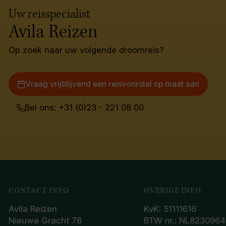
Uw reisspecialist
Avila Reizen
Op zoek naar uw volgende droomreis?
Vraag vrijblijvend een reisvoorstel op maat aan
Bel ons: +31 (0)23 - 221 08 00
CONTACT INFO
OVERIGE INFO
Avila Reizen
KvK: 51111616
Nieuwe Gracht 78
BTW nr.: NL8230964