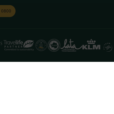
1 0800
functioneren. Meer informatie is beschikbaar in onze
pr