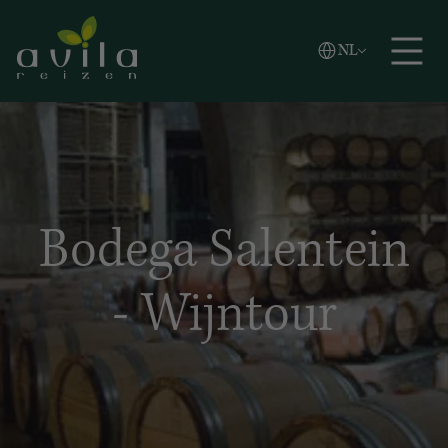
Vlaams
NL
Zoeken
English
Español
Bodega Salentein
- Wijntour