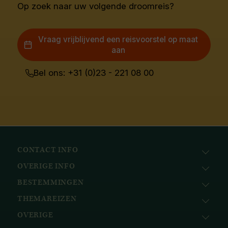
Op zoek naar uw volgende droomreis?
Vraag vrijblijvend een reisvoorstel op maat
aan
Bel ons: +31 (0)23 - 221 08 00
CONTACT INFO
OVERIGE INFO
Avila Reizen
Nieuwe Gracht 78
BESTEMMINGEN
KvK: 51111616
2011 NJ, Haarlem
BTW nr.: NL823096415B01
THEMAREIZEN
Afrika
+31 (0) 23 221 0800
Bank: ABN AMRO
Azië
+32 (0) 33 880 226
OVERIGE
Cruises
NL58ABNA0617518297
Caribisch gebied
info@avilareizen.nl