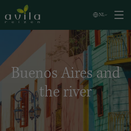
Vlaams
NL
Zoeken
English
Español
Buenos Aires and
the river