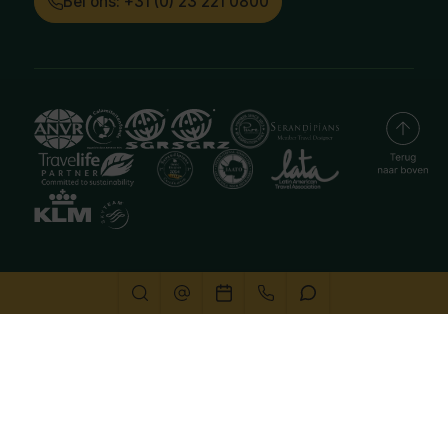
Bel ons: +31 (0) 23 221 0800
Deze website gebruikt cookies
We gebruiken cookies om de website goed te laten
functioneren. Meer informatie is beschikbaar in onze
privacyverklaring
. Door op accepteren te klikken, geef je