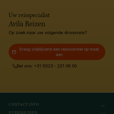
Uw reisspecialist
Avila Reizen
Op zoek naar uw volgende droomreis?
Vraag vrijblijvend een reisvoorstel op maat
aan
Bel ons: +31 (0)23 - 221 08 00
CONTACT INFO
OVERIGE INFO
Avila Reizen