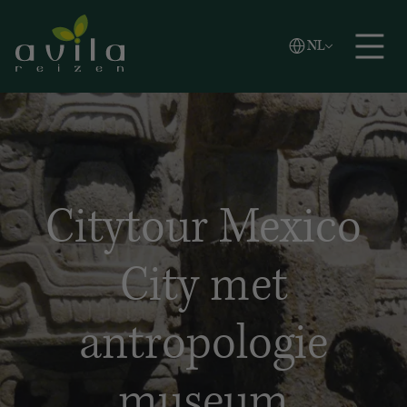
Vlaams
NL
Zoeken
English
Español
Citytour Mexico
City met
antropologie
museum