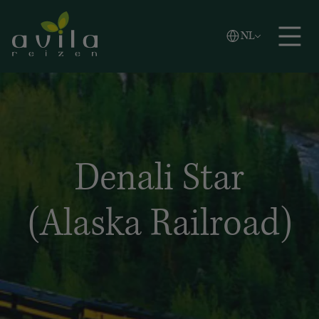
Vlaams
NL
Zoeken
English
Español
Denali Star
(Alaska Railroad)