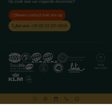
Op zoek naar uw volgende droomreis?
Neem contact met ons op
Bel ons: +31 (0) 23 221 0800