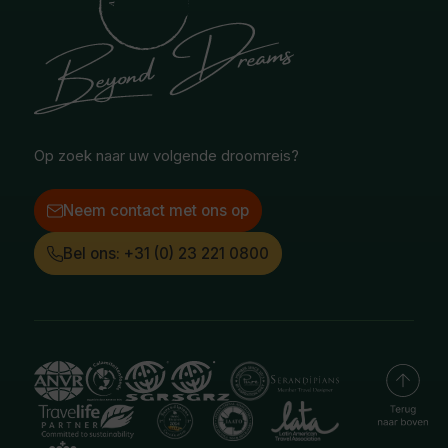
Blog
Noord-Amerika
Safari & Wildlife reizen
Reisvoorwaarden
Oceanië
Selfdrive reizen
Vacatures
Poolgebied
Treinreizen
Facebook
Instagram
LinkedIn
Op zoek naar uw volgende droomreis?
Neem contact met ons op
Bel ons: +31 (0) 23 221 0800