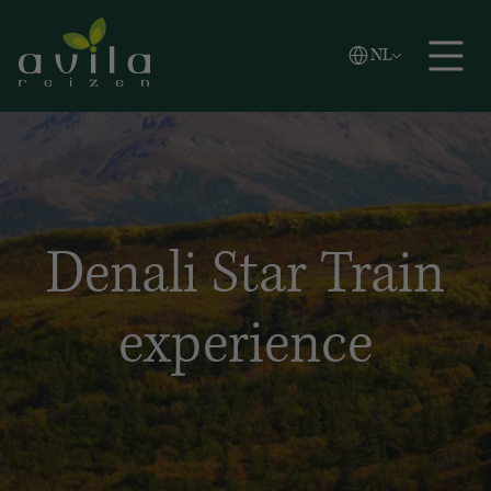
Vlaams
NL
Zoeken
English
Español
Denali Star Train
experience