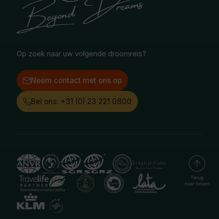
Poolgebied
Treinreizen
Facebook
Instagram
LinkedIn
Op zoek naar uw volgende droomreis?
Neem contact met ons op
Bel ons: +31 (0) 23 221 0800