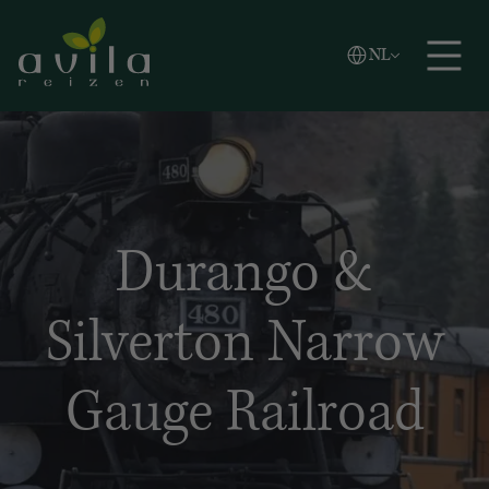
Vlaams
NL
Zoeken
English
Español
Durango &
Silverton Narrow
Gauge Railroad