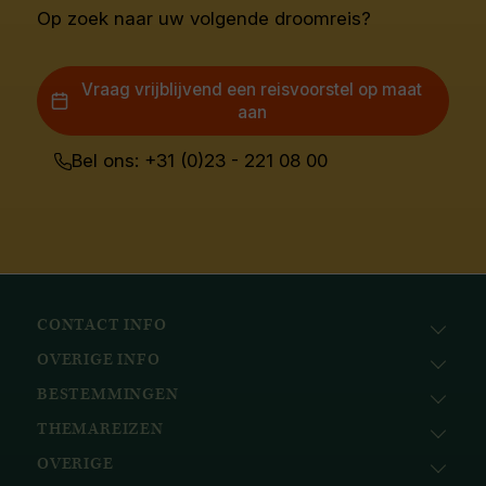
Op zoek naar uw volgende droomreis?
Vraag vrijblijvend een reisvoorstel op maat
aan
Bel ons: +31 (0)23 - 221 08 00
CONTACT INFO
OVERIGE INFO
Avila Reizen
Nieuwe Gracht 78
BESTEMMINGEN
KvK: 51111616
2011 NJ, Haarlem
BTW nr.: NL823096415B01
THEMAREIZEN
Afrika
+31 (0) 23 221 0800
Bank: ABN AMRO
Azië
+32 (0) 33 880 226
OVERIGE
Cruises
NL58ABNA0617518297
Caribisch gebied