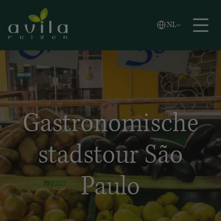
Vlaams
NL
Zoeken
English
Español
Gastronomische
stadstour São
Paulo