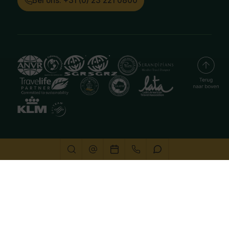
Bel ons: +31 (0) 23 221 0800
Deze website gebruikt cookies
We gebruiken cookies om de website goed te laten
functioneren. Meer informatie is beschikbaar in onze
privacyverklaring
. Door op accepteren te klikken, geef je