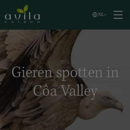
Vlaams
NL
Zoeken
English
Español
Gieren spotten in
Côa Valley