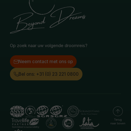
Blog
Noord-Amerika
Safari & Wildlife reizen
Reisvoorwaarden
Oceanië
Selfdrive reizen
Vacatures
Poolgebied
Treinreizen
Facebook
Instagram
LinkedIn
Op zoek naar uw volgende droomreis?
Neem contact met ons op
Bel ons: +31 (0) 23 221 0800