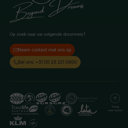
Selfdrive reizen
Vacatures
Poolgebied
Treinreizen
Facebook
Instagram
LinkedIn
Op zoek naar uw volgende droomreis?
Neem contact met ons op
Bel ons: +31 (0) 23 221 0800