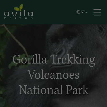
Vlaams
NL
Zoeken
English
Español
Gorilla Trekking
Volcanoes
National Park