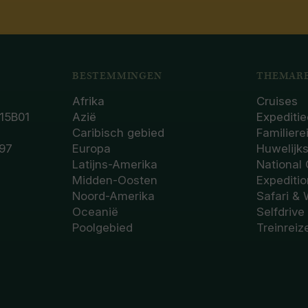
BESTEMMINGEN
THEMARE
Afrika
Cruises
15B01
Azië
Expeditie
Caribisch gebied
Familiere
97
Europa
Huwelijk
Latijns-Amerika
National
Midden-Oosten
Expediti
Noord-Amerika
Safari & 
Oceanië
Selfdrive
Poolgebied
Treinreiz