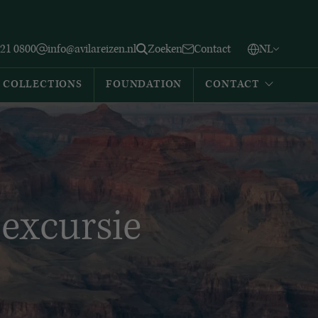
Vlaams
English
Zoeken
221 0800
info@avilareizen.nl
Zoeken
Contact
NL
Español
COLLECTIONS
FOUNDATION
CONTACT
excursie