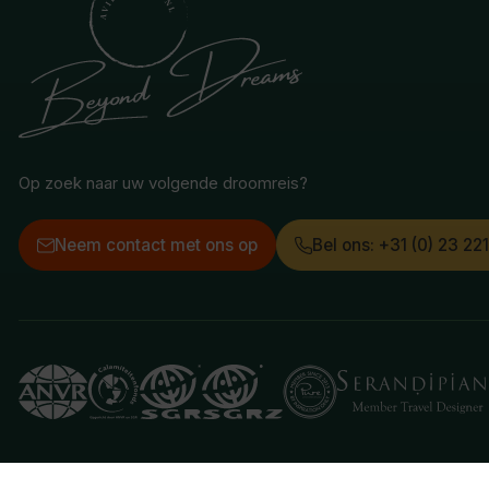
Op zoek naar uw volgende droomreis?
Neem contact met ons op
Bel ons: +31 (0) 23 22