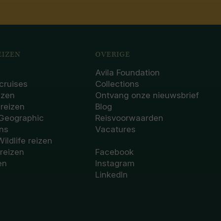
IZEN
OVERIGE
Avila Foundation
cruises
Collections
izen
Ontvang onze nieuwsbrief
sreizen
Blog
 Geographic
Reisvoorwaarden
ons
Vacatures
Wildlife reizen
 reizen
Facebook
en
Instagram
LinkedIn