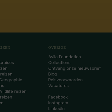
IZEN
OVERIGE
Avila Foundation
cruises
Collections
izen
Ontvang onze nieuwsbrief
sreizen
Blog
 Geographic
Reisvoorwaarden
ons
Vacatures
Wildlife reizen
 reizen
Facebook
en
Instagram
LinkedIn