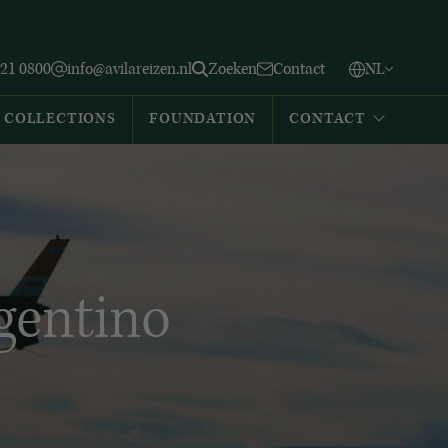
Vlaams
English
Zoeken
221 0800
info@avilareizen.nl
Zoeken
Contact
NL
Español
COLLECTIONS
FOUNDATION
CONTACT
gentino