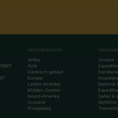
BESTEMMINGEN
THEMARE
Afrika
Cruises
15B01
Azië
Expeditie
Caribisch gebied
Familiere
97
Europa
Huwelijk
Latijns-Amerika
National
Midden-Oosten
Expediti
Noord-Amerika
Safari & 
Oceanië
Selfdrive
Poolgebied
Treinreiz