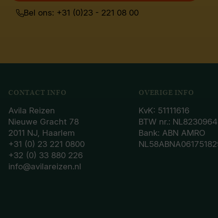
Bel ons: +31 (0)23 - 221 08 00
CONTACT INFO
OVERIGE INFO
Avila Reizen
KvK: 51111616
Nieuwe Gracht 78
BTW nr.: NL8230964
2011 NJ, Haarlem
Bank: ABN AMRO
+31 (0) 23 221 0800
NL58ABNA06175182
+32 (0) 33 880 226
info@avilareizen.nl