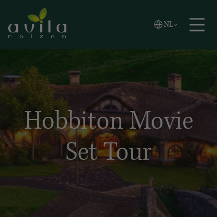
Vlaams
NL
Zoeken
English
Español
Hobbiton Movie
Set Tour