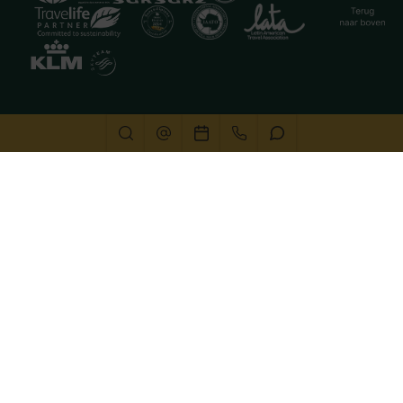
Deze website gebruikt cookies
We gebruiken cookies om de website goed te laten
functioneren. Meer informatie is beschikbaar in onze
privacyverklaring
. Door op accepteren te klikken, geef je
aan hiermee akkoord te gaan.
Alleen noodzakelijk
Aanpassen
Alles accepteren