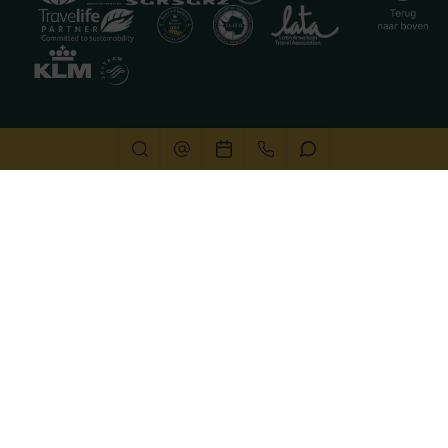
Deze website gebruikt cookies
We gebruiken cookies om de website goed te laten
functioneren. Meer informatie is beschikbaar in onze
privacyverklaring
. Door op accepteren te klikken, geef je
aan hiermee akkoord te gaan.
Alleen noodzakelijk
Aanpassen
Alles accepteren