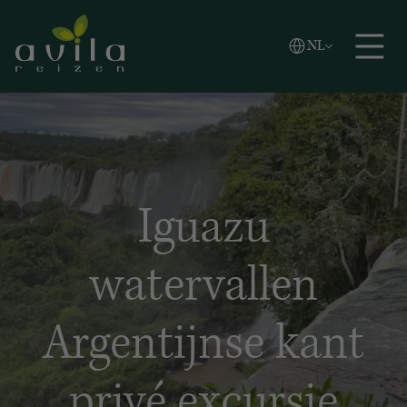
Vlaams
NL
Zoeken
English
Español
Iguazu
watervallen
Argentijnse kant
privé excursie