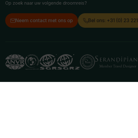
Op zoek naar uw volgende droomreis?
Neem contact met ons op
Bel ons: +31 (0) 23 22
Deze website gebruikt cookies
We gebruiken cookies om de website goed te laten 
je aan hiermee akkoord te gaan.