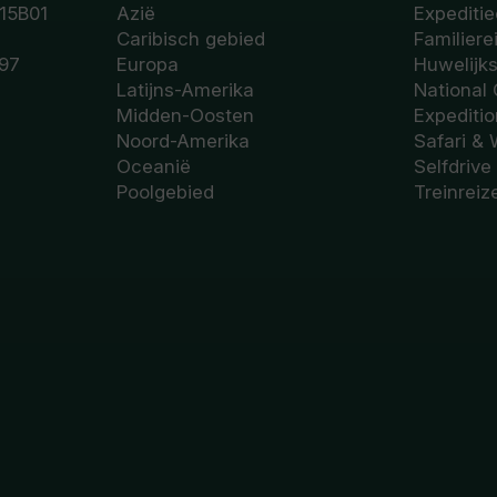
15B01
Azië
Expeditie
Caribisch gebied
Familiere
97
Europa
Huwelijk
Latijns-Amerika
National
Midden-Oosten
Expediti
Noord-Amerika
Safari & 
Oceanië
Selfdrive
Poolgebied
Treinreiz