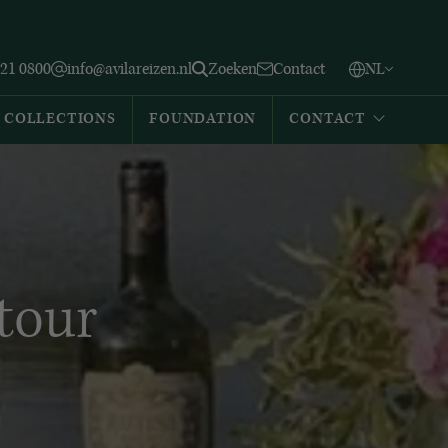
Vlaams
English
Zoeken
221 0800
info@avilareizen.nl
Zoeken
Contact
NL
Español
COLLECTIONS
FOUNDATION
CONTACT
 tour