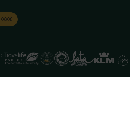
1 0800
functioneren. Meer informatie is beschikbaar in onze
pr