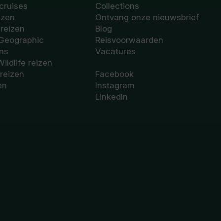
cruises
Collections
izen
Ontvang onze nieuwsbrief
sreizen
Blog
 Geographic
Reisvoorwaarden
ons
Vacatures
Wildlife reizen
 reizen
Facebook
en
Instagram
LinkedIn