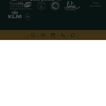
Deze website gebruikt cookies
We gebruiken cookies om de website goed te laten
functioneren. Meer informatie is beschikbaar in onze
privacyverklaring
. Door op accepteren te klikken, geef je
aan hiermee akkoord te gaan.
Alleen noodzakelijk
Aanpassen
Alles accepteren