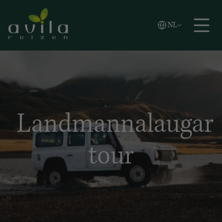
Vlaams
NL
Zoeken
English
Español
Landmannalaugar
tour