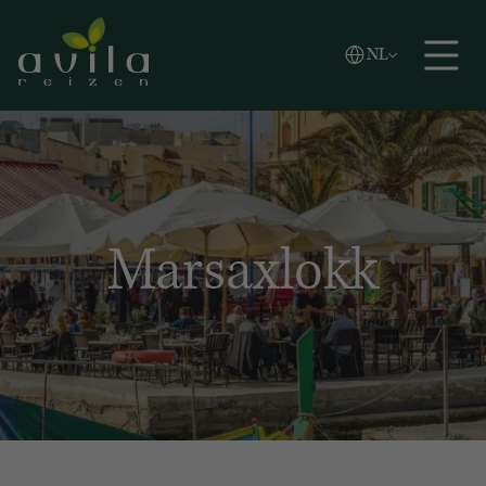
Vlaams
NL
Zoeken
English
Español
Marsaxlokk