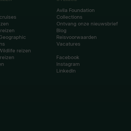
Avila Foundation
cruises
Collections
izen
Ontvang onze nieuwsbrief
sreizen
Blog
 Geographic
Reisvoorwaarden
ons
Vacatures
Wildlife reizen
 reizen
Facebook
en
Instagram
LinkedIn