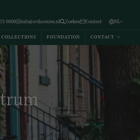
Vlaams
English
Zoeken
221 0800
info@avilareizen.nl
Zoeken
Contact
NL
Español
COLLECTIONS
FOUNDATION
CONTACT
ntrum