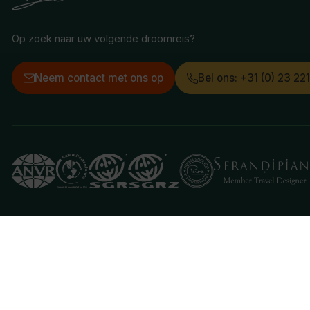
Op zoek naar uw volgende droomreis?
Neem contact met ons op
Bel ons: +31 (0) 23 22
Deze website gebruikt cookies
We gebruiken cookies om de website goed te laten 
je aan hiermee akkoord te gaan.