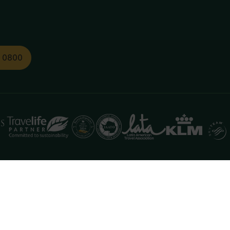
1 0800
functioneren. Meer informatie is beschikbaar in onze
pr