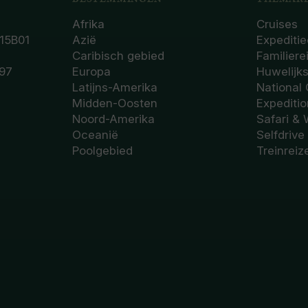
Afrika
Cruises
15B01
Azië
Expeditie
Caribisch gebied
Familiere
97
Europa
Huwelijk
Latijns-Amerika
National
Midden-Oosten
Expediti
Noord-Amerika
Safari & 
Oceanië
Selfdrive
Poolgebied
Treinreiz