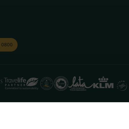
1 0800
functioneren. Meer informatie is beschikbaar in onze
pr