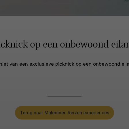
icknick op een onbewoond eila
iet van een exclusieve picknick op een onbewoond eil
Terug naar Malediven Reizen experiences