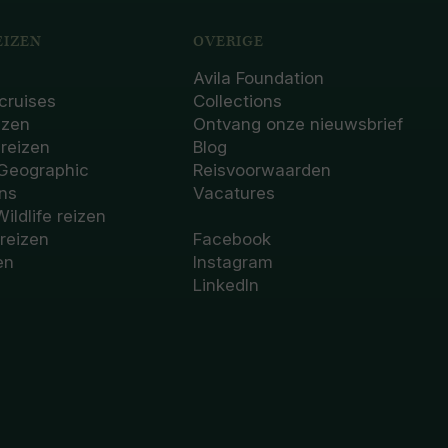
IZEN
OVERIGE
Avila Foundation
cruises
Collections
izen
Ontvang onze nieuwsbrief
sreizen
Blog
 Geographic
Reisvoorwaarden
ons
Vacatures
Wildlife reizen
 reizen
Facebook
en
Instagram
LinkedIn