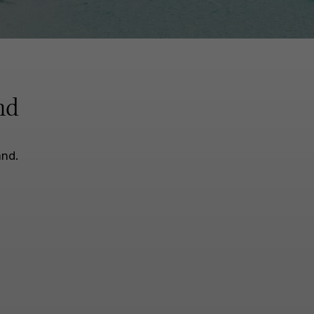
nd
and.