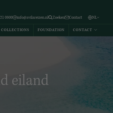
Vlaams
English
Zoeken
221 0800
info@avilareizen.nl
Zoeken
Contact
NL
Español
COLLECTIONS
FOUNDATION
CONTACT
d eiland