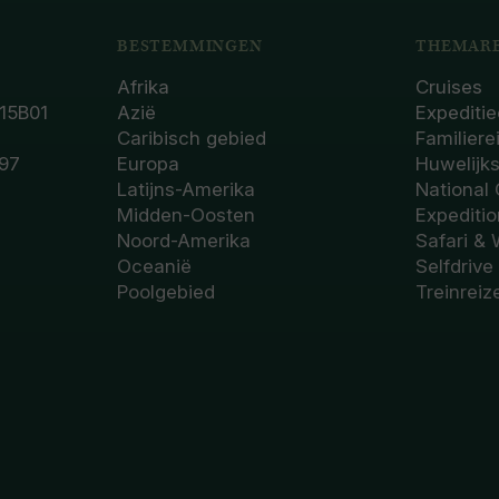
BESTEMMINGEN
THEMARE
Afrika
Cruises
15B01
Azië
Expeditie
Caribisch gebied
Familiere
97
Europa
Huwelijk
Latijns-Amerika
National
Midden-Oosten
Expediti
Noord-Amerika
Safari & 
Oceanië
Selfdrive
Poolgebied
Treinreiz