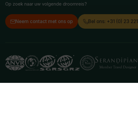
Op zoek naar uw volgende droomreis?
Neem contact met ons op
Bel ons: +31 (0) 23 22
Deze website gebruikt cookies
We gebruiken cookies om de website goed te laten 
je aan hiermee akkoord te gaan.