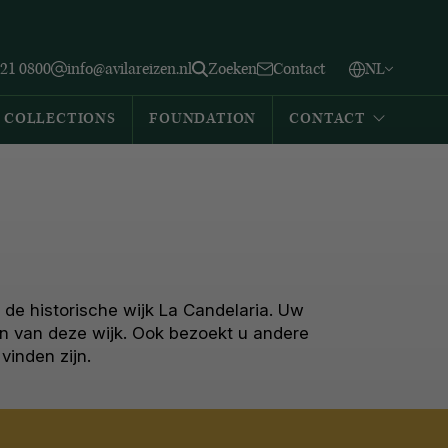
Vlaams
English
Zoeken
221 0800
info@avilareizen.nl
Zoeken
Contact
NL
Español
COLLECTIONS
FOUNDATION
CONTACT
 de historische wijk La Candelaria. Uw
en van deze wijk. Ook bezoekt u andere
inden zijn.