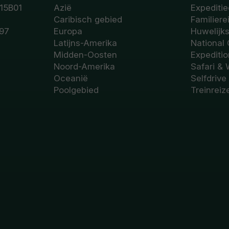
15B01
Azië
Expeditie
Caribisch gebied
Familiere
97
Europa
Huwelijk
Latijns-Amerika
National
Midden-Oosten
Expediti
Noord-Amerika
Safari & 
Oceanië
Selfdrive
Poolgebied
Treinreiz