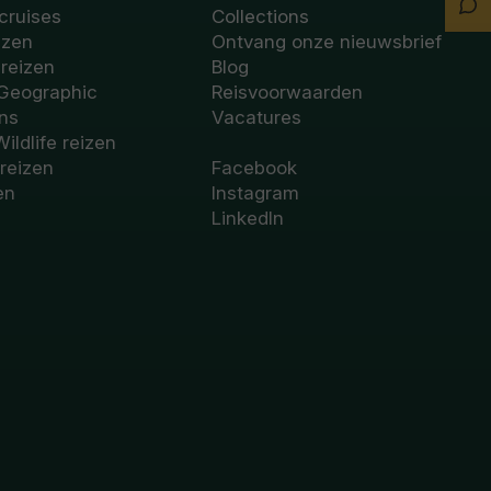
Sta
cruises
Collections
Ch
izen
Ontvang onze nieuwsbrief
sreizen
Blog
 Geographic
Reisvoorwaarden
ons
Vacatures
Wildlife reizen
 reizen
Facebook
en
Instagram
LinkedIn