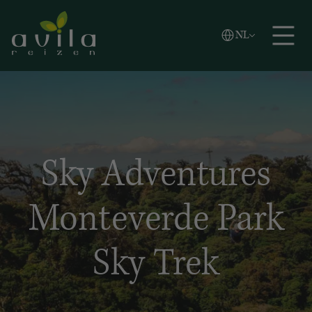
Vlaams
NL
Zoeken
English
Español
Sky Adventures
Monteverde Park
Sky Trek