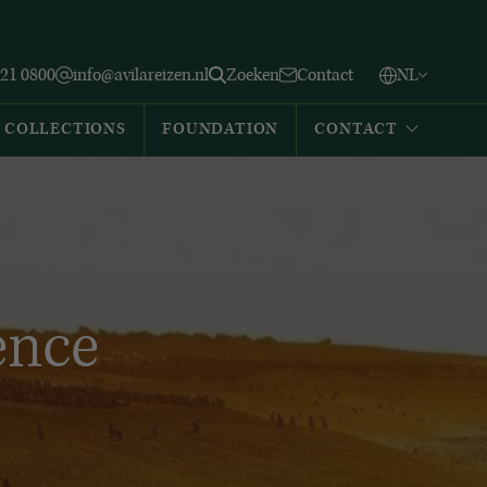
Vlaams
English
Zoeken
221 0800
info@avilareizen.nl
Zoeken
Contact
NL
Español
COLLECTIONS
FOUNDATION
CONTACT
ence