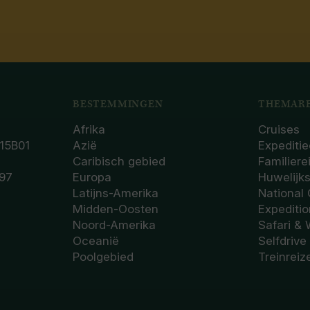
BESTEMMINGEN
THEMARE
Afrika
Cruises
15B01
Azië
Expeditie
Caribisch gebied
Familiere
97
Europa
Huwelijk
Latijns-Amerika
National
Midden-Oosten
Expediti
Noord-Amerika
Safari & 
Oceanië
Selfdrive
Poolgebied
Treinreiz