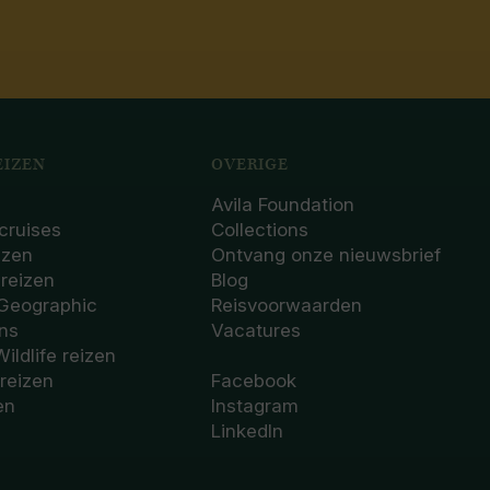
IZEN
OVERIGE
Avila Foundation
cruises
Collections
izen
Ontvang onze nieuwsbrief
sreizen
Blog
 Geographic
Reisvoorwaarden
ons
Vacatures
Wildlife reizen
 reizen
Facebook
en
Instagram
LinkedIn