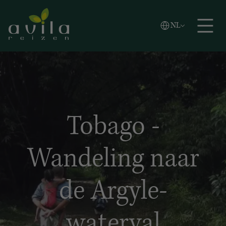
Vlaams
NL
Zoeken
English
Español
Tobago -
Wandeling naar
de Argyle-
waterval