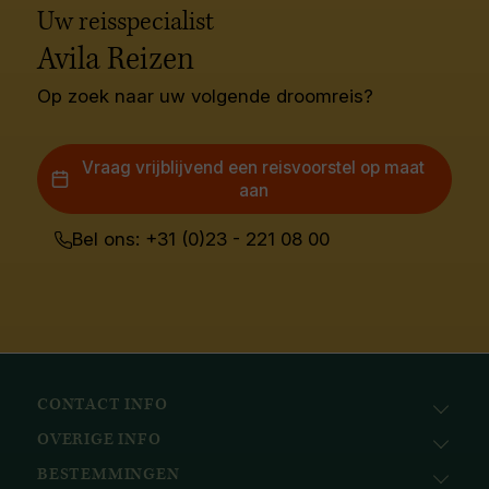
Uw reisspecialist
Avila Reizen
Op zoek naar uw volgende droomreis?
Vraag vrijblijvend een reisvoorstel op maat
aan
Bel ons: +31 (0)23 - 221 08 00
CONTACT INFO
OVERIGE INFO
Avila Reizen
Nieuwe Gracht 78
BESTEMMINGEN
KvK: 51111616