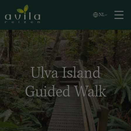
Vlaams
NL
Zoeken
English
Español
Ulva Island
Guided Walk